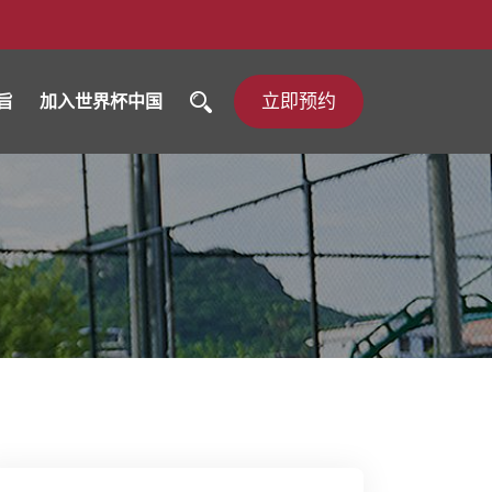
立即预约
旨
加入世界杯中国