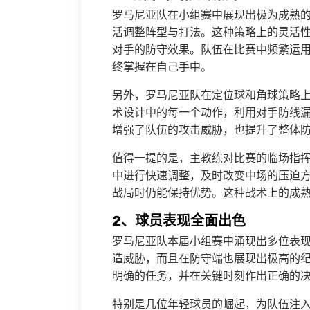
罗马尼亚队在小组赛中展现出极为成熟
活调整阵型与打法。这种策略上的灵活
对手的防守效果。队伍在比赛中频繁运
终掌握在自己手中。
另外，罗马尼亚队在定位球和角球策略
术设计中的每一个动作，利用对手防线
增强了队伍的攻击威胁，也提升了整体
值得一提的是，主教练对比赛的临场指
中进行快速调整，及时改变中场的压迫
战局时仍能保持优势。这种战术上的成
2、球员表现全面出色
罗马尼亚队本届小组赛中涌现出多位表
造威胁，而且在防守端也展现出极高的
明确的任务，并在关键时刻作出正确的
特别是几位年轻球员的崛起，为队伍注