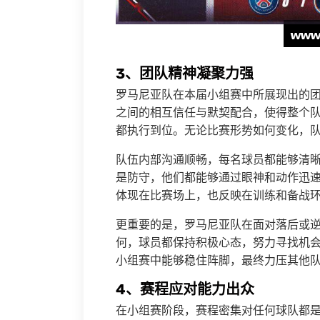
3、团队精神凝聚力强
罗马尼亚队在本届小组赛中所展现出的
之间的相互信任与默契配合，使得整个
都执行到位。无论比赛形势如何变化，
队伍内部沟通顺畅，每名球员都能够清
是防守，他们都能够通过眼神和动作迅
体现在比赛场上，也反映在训练和备战
更重要的是，罗马尼亚队在面对落后或
何，球员都保持积极心态，努力寻找机
小组赛中能够稳住阵脚，最终力压其他
4、赛程应对能力出众
在小组赛阶段，赛程密集对任何球队都