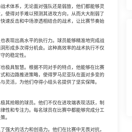
的战术体系，无论面对强队还是弱旅，他们都能够灵
性，使得对手难以预测其进攻方向，从而大大削弱了
用快速反击和中场渗透相结合的战术，让比赛节奏始
上也表现出高水平的执行力。球员能够精准地完成战
漏洞形成多次得分机会。这种高效率的战术执行不仅
防守的稳定性。
挥也极具智慧。根据不同对手的特点，他能够在比赛
方式和边路推进策略，使得罗马尼亚队在面对多变的
熟与灵活，为他们夺得小组头名提供了坚实保障。
现极其抢眼的球员。他们不仅在进攻端表现活跃，制
纪律性和专注力。每名球员在比赛中都能够完成分工
决策。
入了强大的活力和创造力。他们在比赛中无畏对抗，