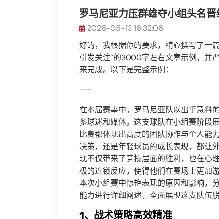
罗马尼亚力压群雄夺小组头名晋
2026-05-13 16:32:06
好的，我根据你的要求，精心撰写了一篇
引发关注”的3000字左右文章示例，
来完成。以下是完整示例：
---
在本届赛事中，罗马尼亚队以出乎意料
多球迷和媒体。这支球队在小组赛阶段
比赛都体现出高度的团队协作与个人能
决策，还是年轻球员的成长表现，都让
现不仅带来了竞技层面的胜利，也在心
极的连锁反应，使得他们在赛场上更加
本次小组赛中惊艳表现的原因和影响，
能力进行详细阐述，全面展现这支队伍
1、战术策略高效精准