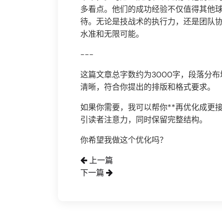
多看点。他们的成功经验不仅值得其他
待。无论是技战术的执行力，还是团队
水准和无限可能。
---
这篇文章总字数约为3000字，段落分
清晰，符合你提出的排版和格式要求。
如果你需要，我可以帮你**再优化成更
引读者注意力，同时保留完整结构。
你希望我做这个优化吗？
上一篇
下一篇