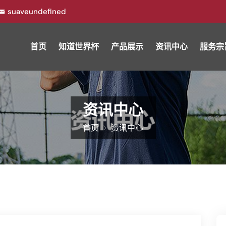
suaveundefined
首页
知道世界杯
产品展示
资讯中心
服务宗
资讯中心
首页
资讯中心