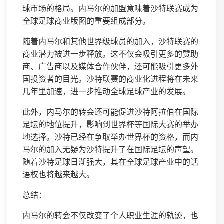
球市场的格局。内马尔的加盟意味着沙特联赛成为
全球足球商业版图的重要组成部分。
随着内马尔和其他世界级球员的加入，沙特联赛的
商业潜力被进一步释放。这不仅会吸引更多的赞助
商、广告商以及媒体合作伙伴，还可能吸引更多外
国投资者的目光。沙特联赛的商业化进程将在未来
几年里加速，进一步推动全球足球产业的发展。
此外，内马尔的转会还可能促进沙特阿拉伯在国际
足坛的地位提升，影响到世界杯等国际大赛的举办
地选择。沙特已经在争取举办世界杯的资格，而内
马尔的加入无疑为沙特提升了在国际足坛的声望。
随着沙特足球日渐强大，其在全球足球产业中的话
语权也将越来越大。
总结：
内马尔的转会不仅改变了个人职业生涯的轨迹，也