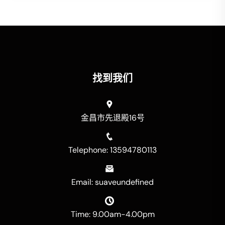
找到我们
金昌市先退殿16号
Telephone: 13594780113
Email: suaveundefined
Time: 9.00am-4.00pm