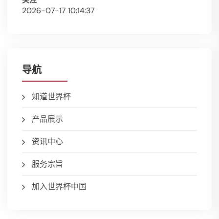
2026-07-17 10:14:37
导航
知道世界杯
产品展示
资讯中心
服务宗旨
加入世界杯中国