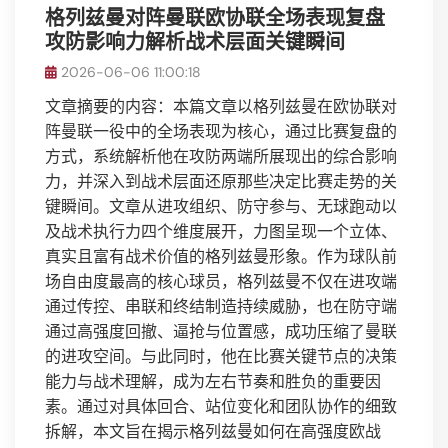
格列兹曼对阵曼联欧协联全场表现复盘
攻防影响力解析战术层面关键瞬间
2026-06-06 11:00:18
文章摘要的内容：本篇文章以格列兹曼在欧协联对
阵曼联一役中的全场表现为核心，通过比赛复盘的
方式，系统解析他在攻防两端所展现出的综合影响
力，并深入到战术层面还原那些决定比赛走势的关
键瞬间。文章从进攻组织、防守参与、无球跑动以
及战术执行力四个维度展开，力图呈现一个立体、
真实且富有战术价值的格列兹曼形象。作为球队前
场自由度最高的核心球员，格列兹曼不仅在进攻端
通过传控、串联和终结制造持续威胁，也在防守端
通过高强度回撤、逼抢与位置感，成功压缩了曼联
的进攻空间。与此同时，他在比赛关键节点的决策
能力与战术理解，成为左右节奏和胜负的重要因
素。通过对具体回合、站位变化和团队协作的细致
拆解，本文旨在揭示格列兹曼如何在高强度欧战