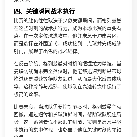
四、关键瞬间战术执行
比赛的胜负往往取决于少数关键瞬间，而格列兹曼
在这些时刻的战术执行力，成为本场比赛的重要看
点。在一次定位球进攻中，他并未急于冲击禁区，
而是选择在外围游弋，成功接到二点球并完成威胁
射门，展现了出色的战术纪律。
在反击阶段，格列兹曼对时机的把握尤为精准。当
曼联防线尚未完全落位时，他能够迅速判断是带球
推进还是减速等待队友跟进，从而最大化反击成功
率。这种冷静与成熟，使球队在高速转换中保持了
极高的效率。
比赛末段，当球队需要控制节奏时，格列兹曼主动
回撤，通过短传和护球消耗时间，帮助球队稳住局
势。这一系列看似不起眼的细节，实则是高水平战
术执行的集中体现，也彰显了他在关键时刻的领袖