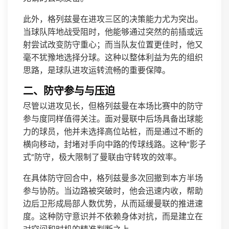
此外，格列兹曼在进攻三区的决策能力尤为突出。
当球队阵地战受阻时，他能够通过突然的前插或远
射尝试改变防守重心；而当队友位置更佳时，他又
毫不犹豫地选择分球。这种以整体利益为先的组织
思路，是球队进攻运转流畅的重要保障。
二、防守参与与压迫
尽管以进攻见长，但格列兹曼在本场比赛中的防守
参与度同样值得关注。面对曼联中后场具备出球能
力的球员，他并未选择高位站桩，而是通过不断的
横向移动，封堵对手向中路的传球线路。这种“影子
式”防守，极大限制了曼联由守转攻的效率。
在具体防守回合中，格列兹曼多次回撤到本方半场
参与协防。当边路被突破时，他会迅速内收，帮助
边后卫形成局部人数优势，从而延缓曼联的推进速
度。这种防守意识并不依赖身体对抗，而是建立在