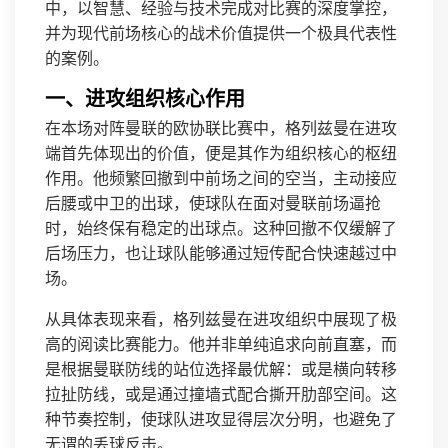
中，以智慧、经验与技术完成对比赛的深度掌控，
并为现代前场核心的战术价值提供一个极具代表性
的案例。
一、进攻组织核心作用
在本场对阵曼联的欧协联比赛中，格列兹曼在进攻
端首先体现出的价值，便是其作为组织核心的枢纽
作用。他频繁回撤到中前场之间的空当，主动接应
后腰或中卫的出球，使球队在面对曼联前场逼抢
时，始终保有稳定的出球点。这种回撤不仅缓解了
后场压力，也让球队能够通过短传配合快速越过中
场。
从具体表现来看，格列兹曼在进攻组织中展现了极
高的阅读比赛能力。他并非单纯追求向前直塞，而
是根据曼联防线的站位选择最优解：或是横向转移
拉扯防线，或是通过撞墙式配合撕开肋部空间。这
种节奏控制，使球队进攻显得层次分明，也避免了
无谓的丢球反击。