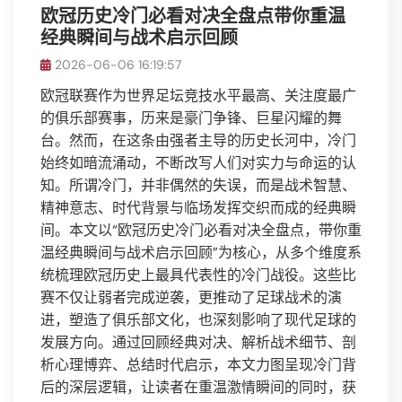
欧冠历史冷门必看对决全盘点带你重温
经典瞬间与战术启示回顾
2026-06-06 16:19:57
欧冠联赛作为世界足坛竞技水平最高、关注度最广
的俱乐部赛事，历来是豪门争锋、巨星闪耀的舞
台。然而，在这条由强者主导的历史长河中，冷门
始终如暗流涌动，不断改写人们对实力与命运的认
知。所谓冷门，并非偶然的失误，而是战术智慧、
精神意志、时代背景与临场发挥交织而成的经典瞬
间。本文以“欧冠历史冷门必看对决全盘点，带你重
温经典瞬间与战术启示回顾”为核心，从多个维度系
统梳理欧冠历史上最具代表性的冷门战役。这些比
赛不仅让弱者完成逆袭，更推动了足球战术的演
进，塑造了俱乐部文化，也深刻影响了现代足球的
发展方向。通过回顾经典对决、解析战术细节、剖
析心理博弈、总结时代启示，本文力图呈现冷门背
后的深层逻辑，让读者在重温激情瞬间的同时，获