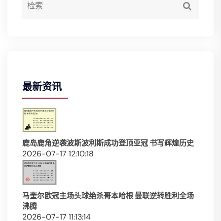
最新资讯
鹿岛鹿角逆袭波斯波利斯成功登顶亚冠 书写辉煌历史
2026-07-17 12:10:18
马奎尔欧冠主场头球绝杀哥本哈根 曼联逆转胜利全场
沸腾
2026-07-17 11:13:14