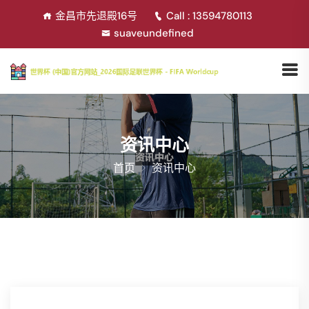
金昌市先退殿16号
Call : 13594780113
suaveundefined
资讯中心
首页
资讯中心