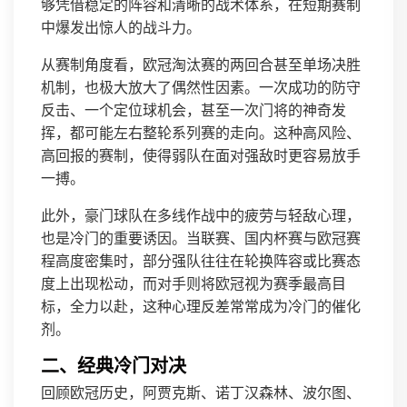
够凭借稳定的阵容和清晰的战术体系，在短期赛制
中爆发出惊人的战斗力。
从赛制角度看，欧冠淘汰赛的两回合甚至单场决胜
机制，也极大放大了偶然性因素。一次成功的防守
反击、一个定位球机会，甚至一次门将的神奇发
挥，都可能左右整轮系列赛的走向。这种高风险、
高回报的赛制，使得弱队在面对强敌时更容易放手
一搏。
此外，豪门球队在多线作战中的疲劳与轻敌心理，
也是冷门的重要诱因。当联赛、国内杯赛与欧冠赛
程高度密集时，部分强队往往在轮换阵容或比赛态
度上出现松动，而对手则将欧冠视为赛季最高目
标，全力以赴，这种心理反差常常成为冷门的催化
剂。
二、经典冷门对决
回顾欧冠历史，阿贾克斯、诺丁汉森林、波尔图、