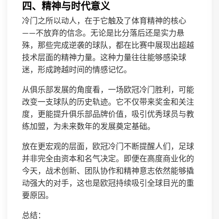
四、精神与时代意义
冷门之所以动人，在于它触及了体育精神的核心
——不放弃的信念。无论是比分落后还是实力悬
殊，那些完成逆袭的球队，都在比赛中展现出超越
技术层面的精神力量。这种力量往往能够感染球
迷，形成跨越时间的情感记忆。
从俱乐部发展的角度看，一场欧冠冷门胜利，可能
改变一支球队的历史轨迹。它不仅带来奖金和关注
度，更能提升俱乐部品牌价值，吸引优秀球员与教
练加盟，为未来数年的发展奠定基础。
放在更宏观的层面，欧冠冷门不断提醒人们，足球
并非完全由资本和名气决定。即便在高度商业化的
今天，战术创新、团队协作和精神意志依然能够撬
动强大的对手，这也是欧冠持续吸引全球目光的重
要原因。
总结：