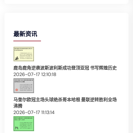
最新资讯
鹿岛鹿角逆袭波斯波利斯成功登顶亚冠 书写辉煌历史
2026-07-17 12:10:18
马奎尔欧冠主场头球绝杀哥本哈根 曼联逆转胜利全场
沸腾
2026-07-17 11:13:14