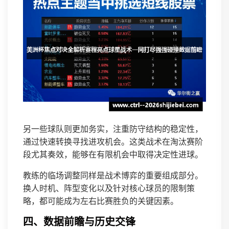
另一些球队则更加务实，注重防守结构的稳定性，
通过快速转换寻找进攻机会。这类战术在淘汰赛阶
段尤其奏效，能够在有限机会中取得决定性进球。
教练的临场调整同样是战术博弈的重要组成部分。
换人时机、阵型变化以及针对核心球员的限制策
略，都可能成为左右比赛胜负的关键因素。
四、数据前瞻与历史交锋