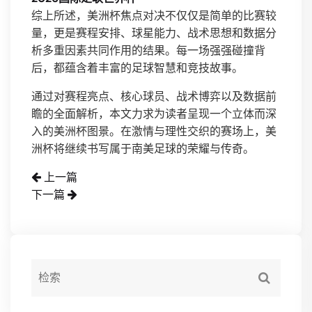
综上所述，美洲杯焦点对决不仅仅是简单的比赛较
量，更是赛程安排、球星能力、战术思想和数据分
析多重因素共同作用的结果。每一场强强碰撞背
后，都蕴含着丰富的足球智慧和竞技故事。
通过对赛程亮点、核心球员、战术博弈以及数据前
瞻的全面解析，本文力求为读者呈现一个立体而深
入的美洲杯图景。在激情与理性交织的赛场上，美
洲杯将继续书写属于南美足球的荣耀与传奇。
上一篇
下一篇