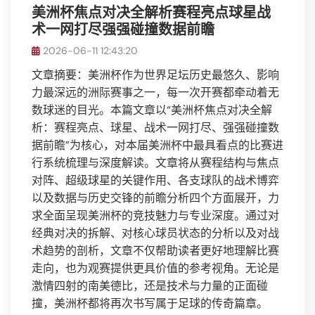
美洲杯焦点对决全解析赛程亮点球星战
术一网打尽强强碰撞数据前瞻
2026-06-11 12:43:20
文章摘要：美洲杯作为世界足坛历史最悠久、影响
力最深远的洲际赛事之一，每一次开赛都牵动着无
数球迷的目光。本篇文章以“美洲杯焦点对决全解
析：赛程亮点、球星、战术一网打尽、强强碰撞数
据前瞻”为核心，对本届美洲杯中最具看点的比赛进
行系统梳理与深度解读。文章将从赛程结构与焦点
对阵、超级球星的关键作用、各支球队的战术博弈
以及数据与历史交锋的前瞻分析四个方面展开，力
求全面呈现美洲杯的竞技魅力与专业深度。通过对
经典对决的拆解、对核心球员状态的分析以及对战
术趋势的剖析，文章不仅帮助读者更好地理解比赛
走向，也为观赛提供更具价值的参考视角。无论是
激情四射的南美德比，还是技术与力量的正面碰
撞，美洲杯都将再次书写属于足球的传奇篇章。