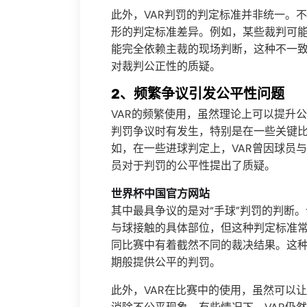
此外，VAR判罚的判定标准并非统一。
形的判定标准差异。例如，某些裁判可能
能完全依赖主裁的现场判断，这种不一致
对裁判公正性的质疑。
2、频繁争议引发公平性问题
VAR的频繁使用，虽然理论上可以提升
判罚争议时有发生，特别是在一些关键
如，在一些进球判定上，VAR曾因球员
员对于判罚的公平性提出了质疑。
世界杯中国官方网站
其中最具争议的是对“手球”判罚的判断
与球接触的具体部位，但这种判定标准
同比赛中有着截然不同的裁决结果。这种
期般提供公平的判罚。
此外，VAR在比赛中的使用，虽然可以