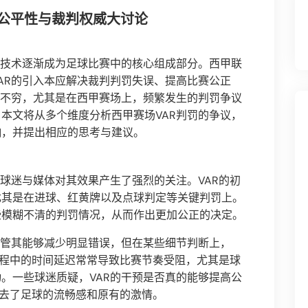
发公平性与裁判权威大讨论
）技术逐渐成为足球比赛中的核心组成部分。西甲联
AR的引入本应解决裁判判罚失误、提高比赛公正
出不穷，尤其是在西甲赛场上，频繁发生的判罚争议
本文将从多个维度分析西甲赛场VAR判罚的争议，
响，并提出相应的思考与建议。
，球迷与媒体对其效果产生了强烈的关注。VAR的初
尤其是在进球、红黄牌以及点球判定等关键判罚上。
些模糊不清的判罚情况，从而作出更加公正的决定。
尽管其能够减少明显错误，但在某些细节判断上，
查过程中的时间延迟常常导致比赛节奏受阻，尤其是球
。一些球迷质疑，VAR的干预是否真的能够提高公
失去了足球的流畅感和原有的激情。