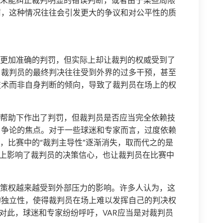
然未能纠正裁判明显的错误判断，或者由于某些局限
罚，这种情况往往会引发更大的争议和对公平性的质
出更加准确的判罚，但实际上却让裁判的权威受到了
，裁判员的最终判决往往受到外界的过多干预，甚至
技术而非自身判断的倾向，导致了裁判员在场上的权
的帮助下作出了判罚，但裁判员是否应当完全依赖技
了争论的焦点。对于一些球迷和专家而言，过度依赖
掉，比赛中的“裁判主导性”逐渐消失，取而代之的是
度上影响了裁判员的决策信心，也让裁判员在比赛中
决策权越来越受到外部压力的影响。许多人认为，这
的独立性，使得裁判员在场上难以发挥自己的判决权
。对此，球迷和专家纷纷呼吁，VAR应当是对裁判员