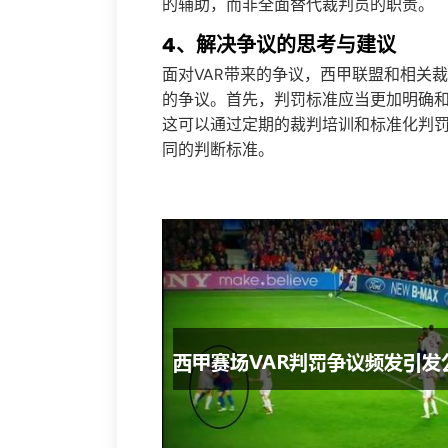
的辅助，而非全面替代裁判员的职责。
4、解决争议的思考与建议
面对VAR带来的争议，西甲联盟和相关
的争议。首先，判罚标准应当更加明确
这可以通过定期的裁判培训和标准化判罚
同的判断标准。