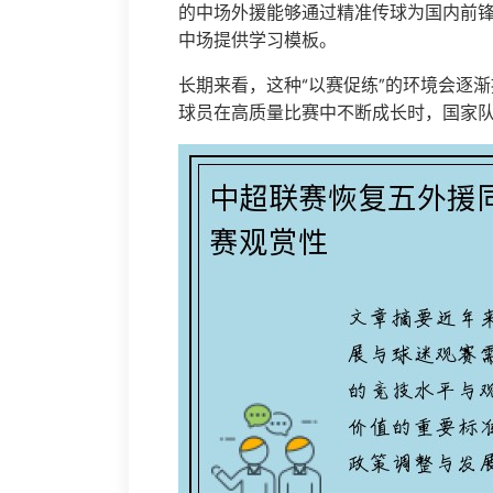
的中场外援能够通过精准传球为国内前
中场提供学习模板。
长期来看，这种“以赛促练”的环境会逐
球员在高质量比赛中不断成长时，国家