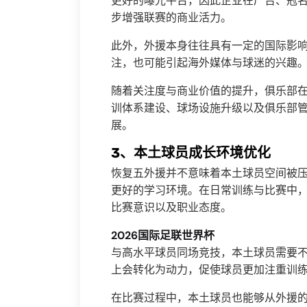
更好的曝光平台，因此企业在广告、冠
步增强联赛的商业活力。
此外，外援本身往往具有一定的国际影
注，也可能引起海外媒体与球迷的兴趣
随着关注度与商业价值的提升，俱乐部
训体系建设、球场设施升级以及俱乐部
展。
3、本土球员成长环境优化
恢复五外援并不意味着本土球员空间被
更好的学习环境。在日常训练与比赛中
比赛意识以及职业态度。
2026国际足联世界杯
与高水平球员同场竞技，本土球员需要
上会转化为动力，促使球员更加注重训
在比赛过程中，本土球员也能够从外援