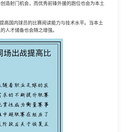
锋创造射门机会，而优秀前锋外援的跑位也会为本土
渐提高国内球员的比赛阅读能力与技术水平。当本土
队的人才储备也会随之增强。