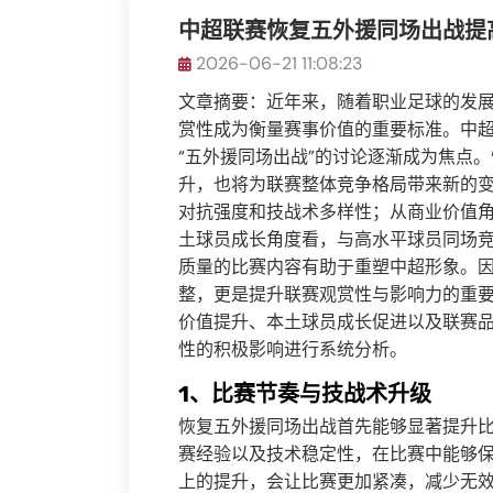
中超联赛恢复五外援同场出战提
2026-06-21 11:08:23
文章摘要：近年来，随着职业足球的发
赏性成为衡量赛事价值的重要标准。中
“五外援同场出战”的讨论逐渐成为焦点
升，也将为联赛整体竞争格局带来新的
对抗强度和技战术多样性；从商业价值
土球员成长角度看，与高水平球员同场
质量的比赛内容有助于重塑中超形象。
整，更是提升联赛观赏性与影响力的重
价值提升、本土球员成长促进以及联赛
性的积极影响进行系统分析。
1、比赛节奏与技战术升级
恢复五外援同场出战首先能够显著提升
赛经验以及技术稳定性，在比赛中能够
上的提升，会让比赛更加紧凑，减少无