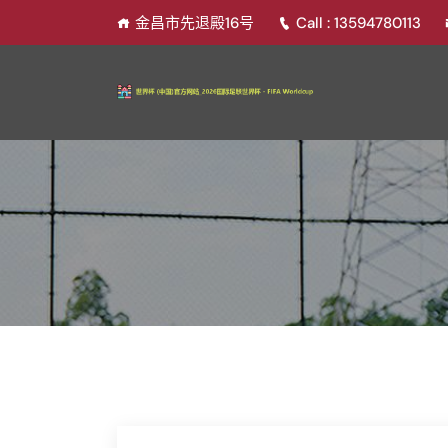
金昌市先退殿16号
Call : 13594780113