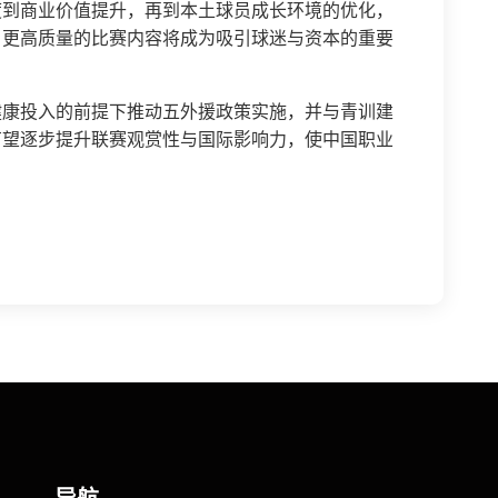
度到商业价值提升，再到本土球员成长环境的优化，
。更高质量的比赛内容将成为吸引球迷与资本的重要
健康投入的前提下推动五外援政策实施，并与青训建
有望逐步提升联赛观赏性与国际影响力，使中国职业