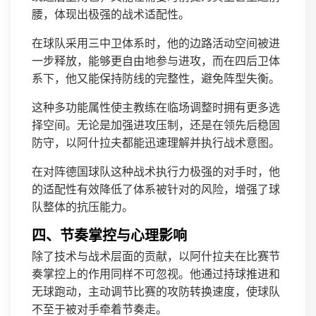
腰，体现出极强的战术适配性。
在球队采用三中卫体系时，他的边路活动空间被进
一步释放，能够更自由地参与进攻，而在四后卫体
系下，他又能保持防线的完整性，避免阵型失衡。
这种多功能属性使主教练在临场调整时拥有更多选
择空间。无论是加强进攻压制，还是在领先后稳固
防守，以阿什拉夫都能迅速理解并执行战术意图。
在对阵德国球队这种战术执行力极强的对手时，他
的适配性有效降低了体系被针对的风险，增强了球
队整体的抗压能力。
四、节奏掌控与心理影响
除了技术与战术层面的贡献，以阿什拉夫在比赛节
奏掌控上的作用同样不可忽视。他通过持球推进和
无球跑动，主动调节比赛的攻防转换速度，使球队
不至于被对手牵着节奏走。