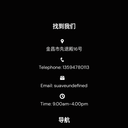
找到我们
金昌市先退殿16号
Telephone: 13594780113
Email: suaveundefined
Time: 9.00am-4.00pm
导航