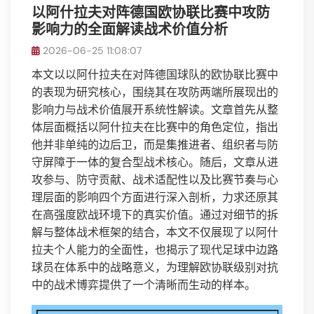
以阿什拉夫对阵德国欧协联比赛中攻防
影响力的全面解读战术价值分析
2026-06-25 11:08:07
本文以以阿什拉夫在对阵德国球队的欧协联比赛中
的表现为研究核心，围绕其在攻防两端所展现出的
影响力与战术价值展开系统性解读。文章首先从整
体层面概括以阿什拉夫在比赛中的角色定位，指出
他并非单纯的边后卫，而是集推进者、组织者与防
守屏障于一体的复合型战术核心。随后，文章从进
攻参与、防守贡献、战术适配性以及比赛节奏与心
理层面的影响四个方面进行深入剖析，力求还原其
在高强度欧战环境下的真实价值。通过对细节的拆
解与整体战术框架的结合，本文不仅展现了以阿什
拉夫个人能力的全面性，也揭示了现代足球中边路
球员在体系中的战略意义，为理解欧协联级别对抗
中的战术博弈提供了一个清晰而生动的样本。