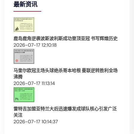
最新资讯
鹿岛鹿角逆袭波斯波利斯成功登顶亚冠 书写辉煌历史
2026-07-17 12:10:18
马奎尔欧冠主场头球绝杀哥本哈根 曼联逆转胜利全场
沸腾
2026-07-17 11:13:14
雷特吉加盟亚特兰大后迅速爆发成球队核心引发广泛
关注
2026-07-17 10:14:37