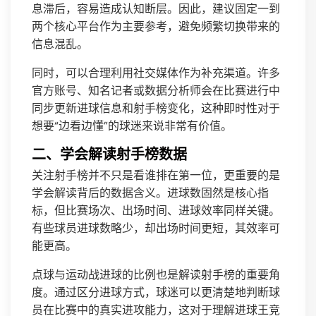
息滞后，容易造成认知断层。因此，建议固定一到
两个核心平台作为主要参考，避免频繁切换带来的
信息混乱。
同时，可以合理利用社交媒体作为补充渠道。许多
官方账号、知名记者或数据分析师会在比赛进行中
同步更新进球信息和射手榜变化，这种即时性对于
想要“边看边懂”的球迷来说非常有价值。
二、学会解读射手榜数据
关注射手榜并不只是看谁排在第一位，更重要的是
学会解读背后的数据含义。进球数固然是核心指
标，但比赛场次、出场时间、进球效率同样关键。
有些球员进球数略少，却出场时间更短，其效率可
能更高。
点球与运动战进球的比例也是解读射手榜的重要角
度。通过区分进球方式，球迷可以更清楚地判断球
员在比赛中的真实进攻能力，这对于理解进球王竞