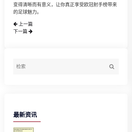
变得清晰而有意义，让你真正享受欧冠射手榜带来
的足球魅力。
上一篇
下一篇
最新资讯