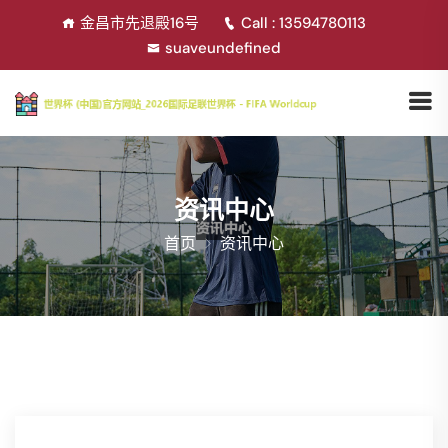
金昌市先退殿16号
Call : 13594780113
suaveundefined
资讯中心
首页
资讯中心