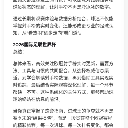
球员状态的理解，让射手榜不再是冷冰冰的数字。
通过长期将观赛体验与数据分析结合，球迷不仅能
掌握射手榜的实时变化，还能形成更专业的足球认
知，从“看热闹”逐步走向“看门道”。
2026国际足联世界杯
总结：
总体来看，高效关注欧冠射手榜实时更新，需要方
法、工具与习惯的共同配合。从选择权威信息渠
道，到学会解读射手榜数据，再到借助工具实现实
时追踪，最后结合实际观赛深化理解，每一个环节
都缺一不可。这种系统化的关注方式，能够帮助球
迷始终站在信息的前沿。
当你真正掌握了这套指南，进球王的争夺就不再是
赛季末的“结果揭晓”，而是一段贯穿整个欧冠赛程
的精彩旅程。每一次进球、每一次排名变化，都会