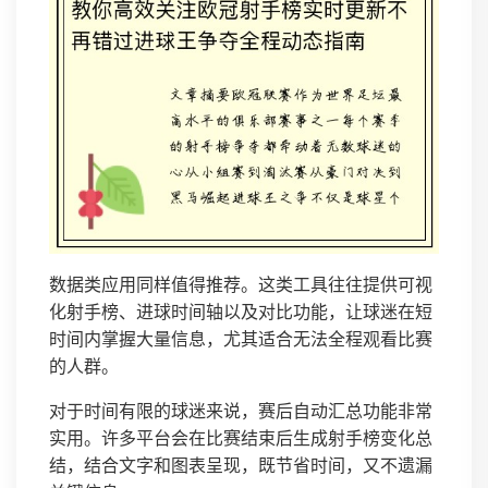
数据类应用同样值得推荐。这类工具往往提供可视
化射手榜、进球时间轴以及对比功能，让球迷在短
时间内掌握大量信息，尤其适合无法全程观看比赛
的人群。
对于时间有限的球迷来说，赛后自动汇总功能非常
实用。许多平台会在比赛结束后生成射手榜变化总
结，结合文字和图表呈现，既节省时间，又不遗漏