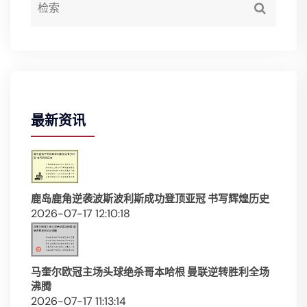
最新资讯
鹿岛鹿角逆袭波斯波利斯成功登顶亚冠 书写辉煌历史
2026-07-17 12:10:18
马奎尔欧冠主场头球绝杀哥本哈根 曼联逆转胜利全场
沸腾
2026-07-17 11:13:14