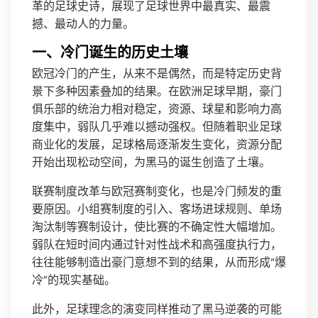
革的足球史诗，展现了足球世界中最真实、最震
撼、最动人的力量。
一、冷门诞生的历史土壤
欧冠冷门的产生，从来不是偶然，而是特定历史背
景下多种因素叠加的结果。在欧洲足球早期，豪门
俱乐部的统治力相对稳定，资源、球星和影响力高
度集中，弱队几乎难以撼动强权。但随着职业足球
商业化的发展，足球格局逐渐发生变化，资源分配
开始出现松动空间，为黑马的诞生创造了土壤。
联赛制度改革与欧冠赛制变化，也是冷门频发的重
要原因。小组赛制度的引入、客场进球规则、单场
淘汰制等赛制设计，使比赛的不确定性大幅增加。
弱队在短时间内通过针对性战术和高强度执行力，
往往能够制造出豪门意想不到的结果，从而形成“爆
冷”的现实基础。
此外，足球理念的演变同样推动了黑马逆袭的可能