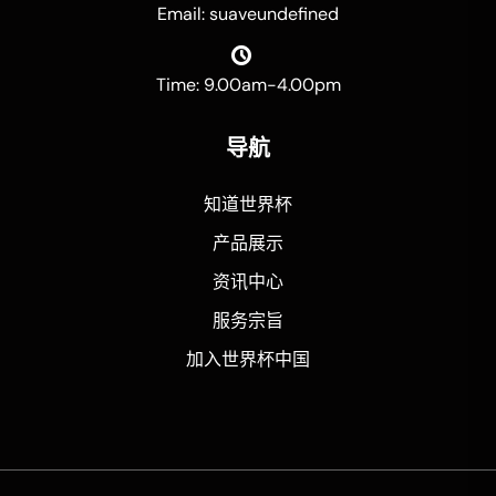
Email: suaveundefined
Time: 9.00am-4.00pm
导航
知道世界杯
产品展示
资讯中心
服务宗旨
加入世界杯中国