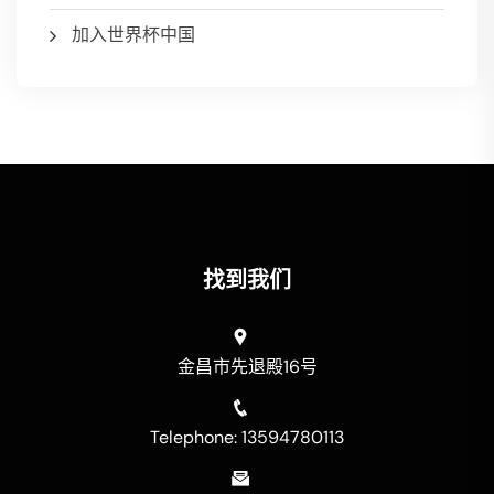
加入世界杯中国
找到我们
金昌市先退殿16号
Telephone: 13594780113