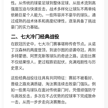
性。从传统的球星足球到整体足球、从技术流到高
强度压迫与快速反击，战术多样化让球队不再单纯
依赖巨星个人能力。一些阵容并不豪华的球队，通
过成熟的战术体系和高度纪律性，逐渐具备了挑战
豪门的实力基础。
二、七大冷门经典战役
在欧冠历史中，七大冷门赛事堪称传奇节点。从诺
丁汉森林的两度登顶，到波尔图的逆袭夺冠，再到
多特蒙德、阿贾克斯等球队的奇迹之路，这些比赛
不仅结果惊人，更过程跌宕起伏，充满戏剧性与历
史意义。
这些经典战役往往具有共同特征：赛前不被看好、
晋级之路充满质疑、淘汰赛连续击败豪门强队。例
如一些黑马球队在面对传统豪门时，凭借顽强防守
与高效反击，多次在不占优势的控球率下完成致命
一击，从而一步步走向决赛舞台。