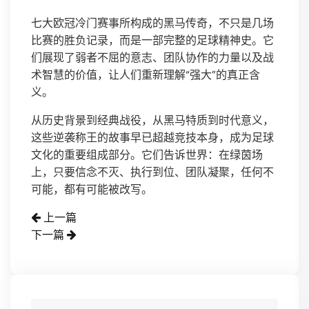
七大欧冠冷门赛事所构成的黑马传奇，不只是几场
比赛的胜负记录，而是一部完整的足球精神史。它
们展现了弱者不屈的意志、团队协作的力量以及战
术智慧的价值，让人们重新理解“强大”的真正含
义。
从历史背景到经典战役，从黑马特质到时代意义，
这些逆袭称王的故事早已超越竞技本身，成为足球
文化的重要组成部分。它们告诉世界：在绿茵场
上，只要信念不灭、执行到位、团队凝聚，任何不
可能，都有可能被改写。
上一篇
下一篇