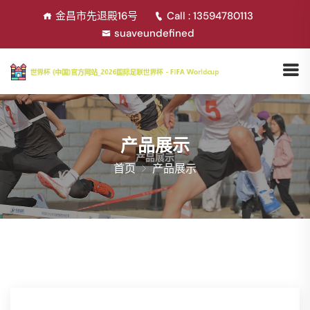
金昌市先退殿16号
Call : 13594780113
suaveundefined
产品展示
首页
产品展示