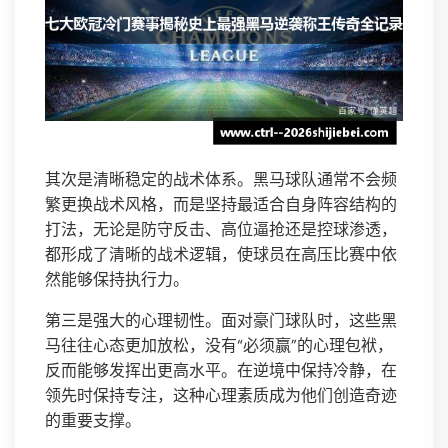
其次是清晰稳定的战术体系。黑马球队通常不会频
繁更换战术风格，而是坚持最适合自身阵容结构的
打法，无论是防守反击、高位逼抢还是控球渗透，
都形成了清晰的战术逻辑，使球员在高压比赛中依
然能够保持执行力。
第三是强大的心理韧性。面对豪门球队时，这些黑
马往往心态更加放松，没有“必须赢”的心理包袱，
反而能够发挥出更高水平。在逆境中保持冷静，在
领先时保持专注，这种心理素质成为他们创造奇迹
的重要支撑。