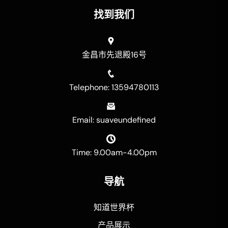
找到我们
金昌市先退殿16号
Telephone: 13594780113
Email: suaveundefined
Time: 9.00am-4.00pm
导航
知道世界杯
产品展示