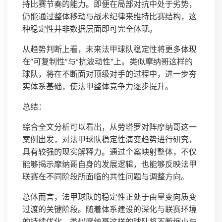
持比赛节奏的能力。即便在局部对抗中处于劣势，
仍能通过整体移动与战术纪律来维持比赛结构，这
种稳定性并非数据层面即可完全体现。
从趋势判断上看，未来法甲球队稳定性将更多体现
在“可复制性”与“抗波动性”上。类似摩纳哥这样的
球队，将在不断面对顶级对手的过程中，进一步夯
实体系基础，使法甲整体竞争力逐步提升。
总结：
综合全文分析可以看出，从劳塔罗对阵摩纳哥这一
案例出发，对法甲球队稳定性演变趋势进行研究，
具有较强的现实解释力。通过个案映射整体，不仅
能够揭示摩纳哥自身的发展逻辑，也能够反映法甲
联赛在不同阶段所面临的共性问题与调整方向。
总体而言，法甲球队的稳定性正处于由量变向质变
过渡的关键阶段。随着体系建设的深化与联赛环境
的持续优化，类似摩纳哥这样的球队将不断缩小与