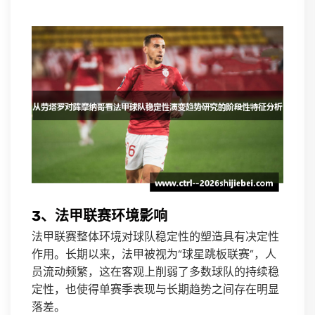
3、法甲联赛环境影响
法甲联赛整体环境对球队稳定性的塑造具有决定性
作用。长期以来，法甲被视为“球星跳板联赛”，人
员流动频繁，这在客观上削弱了多数球队的持续稳
定性，也使得单赛季表现与长期趋势之间存在明显
落差。