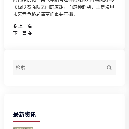
顶级联赛强队之间的差距，而这种趋势，正是法甲
未来竞争格局演变的重要基础。
上一篇
下一篇
最新资讯