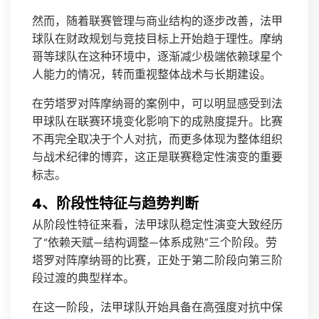
然而，随着联赛管理与商业结构的逐步改善，法甲
球队在财政规划与竞技目标上开始趋于理性。摩纳
哥等球队在这种环境中，逐渐减少极端依赖球星个
人能力的情况，转而重视整体战术与长期建设。
在劳塔罗对阵摩纳哥的案例中，可以明显感受到法
甲球队在联赛环境变化影响下的成熟度提升。比赛
不再完全取决于个人对抗，而更多体现为整体组织
与战术纪律的博弈，这正是联赛稳定性演变的重要
标志。
4、阶段性特征与趋势判断
从阶段性特征来看，法甲球队稳定性演变大致经历
了“依赖天赋—结构调整—体系成熟”三个阶段。劳
塔罗对阵摩纳哥的比赛，正处于第二阶段向第三阶
段过渡的典型样本。
在这一阶段，法甲球队开始具备在高强度对抗中保