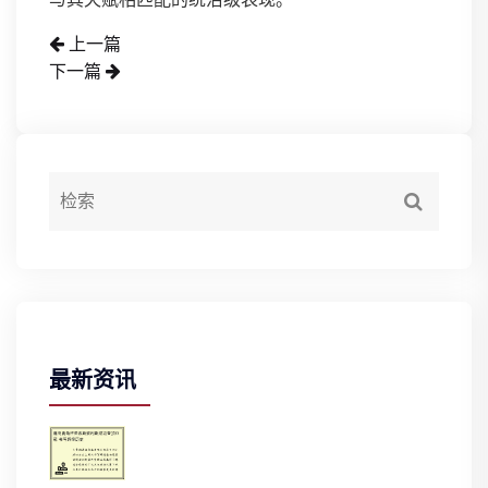
上一篇
下一篇
最新资讯