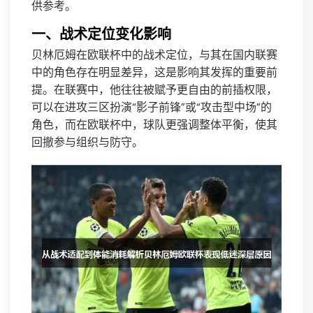
供参考。
一、战术定位变化影响
贝林厄姆在欧联杯中的战术定位，与其在国内联赛
中的角色存在明显差异，这是影响其发挥的重要前
提。在联赛中，他往往被赋予更自由的前插权限，
可以在进攻三区扮演“影子前锋”或“攻击型中场”的
角色，而在欧联杯中，球队更强调整体平衡，使其
回撤参与组织与防守。