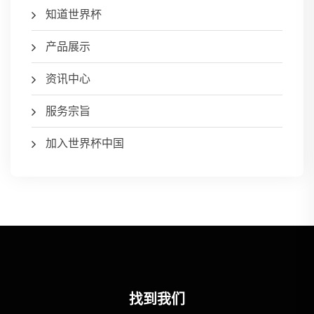
知道世界杯
产品展示
资讯中心
服务宗旨
加入世界杯中国
找到我们