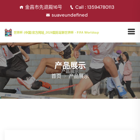
金昌市先退殿16号
Call : 13594780113
suaveundefined
产品展示
首页
产品展示