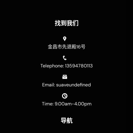
找到我们
金昌市先退殿16号
Telephone: 13594780113
Email: suaveundefined
Time: 9.00am-4.00pm
导航