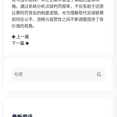
格。通过系统分析点球判罚频率，不仅有助于还原
比赛判罚背后的制度逻辑，也为理解现代足球联赛
如何在公平、流畅与观赏性之间不断调整提供了有
价值的视角。
上一篇
下一篇