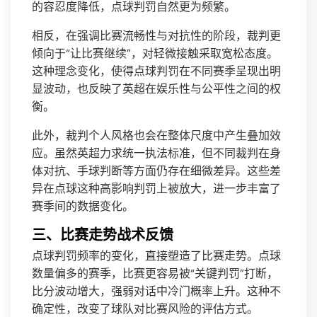
的容忍度降低，点球判罚自然更为频繁。
相反，在强调比赛流畅性与对抗性的阶段，裁判更
倾向于“让比赛继续”，对轻微接触采取宽松态度。
这种理念变化，使得点球判罚在不同赛季呈现出明
显波动，也反映了英超在娱乐性与公平性之间的权
衡。
此外，裁判个人风格也会在整体尺度中产生叠加效
应。虽然英超力求统一执法标准，但不同裁判在身
体对抗、手球判断等方面仍存在细微差异。这些差
异在点球这种高影响判罚上被放大，进一步丰富了
赛季间的数据变化。
三、比赛走势战术反馈
点球判罚频率的变化，直接塑造了比赛走势。点球
数量偏多的赛季，比赛更容易被“关键判罚”打断，
比分波动增大，强弱对话中冷门概率上升。这种不
确定性，改变了球队对比赛风险的评估方式。