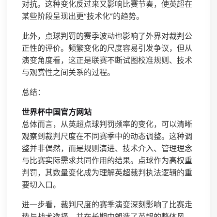
对抗。这种变化反过来又影响比赛节奏，使英超在
某些阶段呈现出更“技术化”的趋势。
此外，点球判罚的赛季波动也影响了外界对裁判公
正性的评价。频繁变化的尺度容易引发争议，但从
演变角度看，这正是联赛不断试图校准规则、技术
与观赏性之间关系的过程。
总结：
世界杯中国官方网站
总体而言，从英超点球判罚频率的变化，可以清晰
观察到裁判尺度在不同赛季中的动态调整。这种调
整并非偶然，而是规则演进、技术介入、管理理念
与比赛实际需求共同作用的结果。点球作为高权重
判罚，其数量变化成为理解英超裁判执法逻辑的重
要切入口。
进一步看，裁判尺度的赛季演变深刻影响了比赛走
势与战术选择，并在长期中塑造了英超的整体风