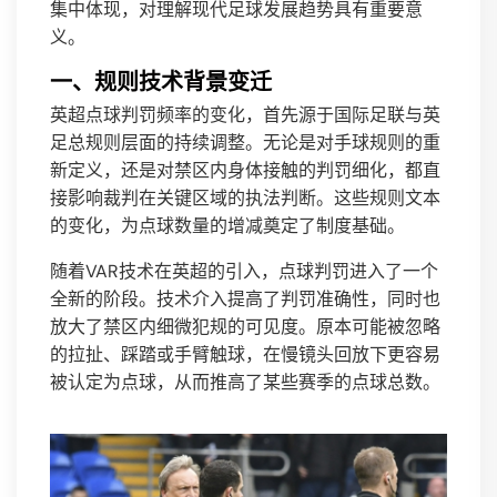
集中体现，对理解现代足球发展趋势具有重要意
义。
一、规则技术背景变迁
英超点球判罚频率的变化，首先源于国际足联与英
足总规则层面的持续调整。无论是对手球规则的重
新定义，还是对禁区内身体接触的判罚细化，都直
接影响裁判在关键区域的执法判断。这些规则文本
的变化，为点球数量的增减奠定了制度基础。
随着VAR技术在英超的引入，点球判罚进入了一个
全新的阶段。技术介入提高了判罚准确性，同时也
放大了禁区内细微犯规的可见度。原本可能被忽略
的拉扯、踩踏或手臂触球，在慢镜头回放下更容易
被认定为点球，从而推高了某些赛季的点球总数。