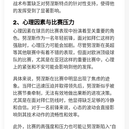
战术布置缺乏对努涅斯特点的针对性支持，使得他
的发挥受到了显著影响。
2、心理因素与比赛压力
心理因素在球员的比赛表现中扮演着至关重要的角
色。努涅斯作为一名年轻前锋，面对如拜仁这样的
强敌时，心理压力可能会加剧。尽管努涅斯在英超
等其他联赛中有着不错的表现，但面对欧洲顶级球
队的比赛，尤其是在亚冠这样的重要比赛中，心理
上的紧张和不安可能会影响到他的发挥。
具体来说，努涅斯在比赛中明显出现了焦虑的迹
象。当拜仁迅速压迫并取得领先后，努涅斯似乎被
比赛节奏牵制，无法有效地做出果断的进攻决策。
尤其是在面对拜仁防线时，他显得缺乏足够的冷静
和自信。对于一名前锋来说，心态的波动会直接影
响到其技术动作的流畅性和效率。
此外，比赛的高强度和压力也可能让努涅斯陷入“自