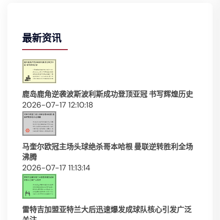
最新资讯
鹿岛鹿角逆袭波斯波利斯成功登顶亚冠 书写辉煌历史
2026-07-17 12:10:18
马奎尔欧冠主场头球绝杀哥本哈根 曼联逆转胜利全场
沸腾
2026-07-17 11:13:14
雷特吉加盟亚特兰大后迅速爆发成球队核心引发广泛
关注