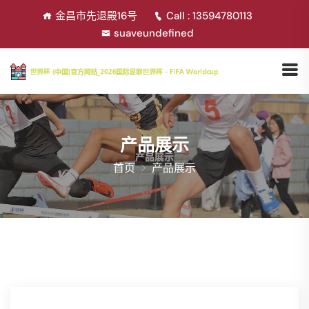
金昌市先退殿16号
Call : 13594780113
suaveundefined
产品展示
首页
产品展示