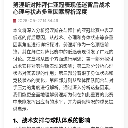
努涅斯对阵拜仁亚冠表现低迷背后战术
心理与状态多重因素解析深度
2026-05-27 14:34:49
本文将深入分析努涅斯在与拜仁的亚冠比赛中表现
低迷的背后原因，从战术、心理和身体状态等多重
因素角度进行详细探讨。努涅斯作为一名顶级前
锋，其在拜仁对阵比赛中的低迷表现引发了广泛的
讨论。文章将从四个方面进行阐述：第一部分探讨
战术安排对努涅斯表现的影响；第二部分分析心理
状态对其表现的作用；第三部分着眼于身体状态和
竞技状态的变化；第四部分则从整体团队配合与对
手压力的角度进行解析。通过深入分析这些因素，
我们能更全面地理解努涅斯为何在如此重要的比赛
中未能发挥出应有的水平，并为类似情况的球员提
供启示。
1、战术安排与球队体系的影响