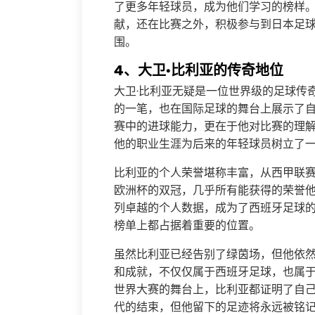
了更多年轻球员，成为他们学习的榜样
献，还在比赛之外，积极参与到日本足
围。
4、大卫·比利亚的传奇地位
大卫·比利亚无疑是一位世界级的足球传
的一笔，也在国际足球的舞台上展示了
赛中的进球能力，更在于他对比赛的理
他的职业生涯为后来的年轻球员树立了
比利亚的个人荣誉堪称丰富，从西甲联
欧洲杯的双冠，几乎所有能获得的荣誉
列卓越的个人数据，成为了西班牙足球
榜单上都占据着重要的位置。
虽然比利亚已经告别了绿茵场，但他依
和成就，不仅仅属于西班牙足球，也属
世界大赛的舞台上，比利亚都证明了自
代的结束，但他留下的足迹将永远被铭