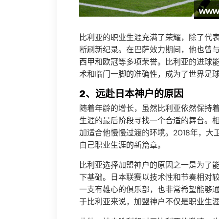
比利亚的职业生涯充满了荣耀，除了代
断刷新纪录。在巴萨效力期间，他也曾
西甲和欧冠等多项荣誉。比利亚的进球
术和临门一脚的准确性，成为了世界足
2、远赴日本神户的原因
随着年龄的增长，虽然比利亚依然保持
生涯的最后阶段寻找一个合适的舞台。
加适合他慢慢过渡的环境。2018年，大
自己职业生涯的新篇章。
比利亚选择加盟神户的原因之一是为了
下基础。日本联赛以技术性和节奏相对
一支有雄心的俱乐部，也非常希望能够
于比利亚来说，加盟神户不仅是职业生