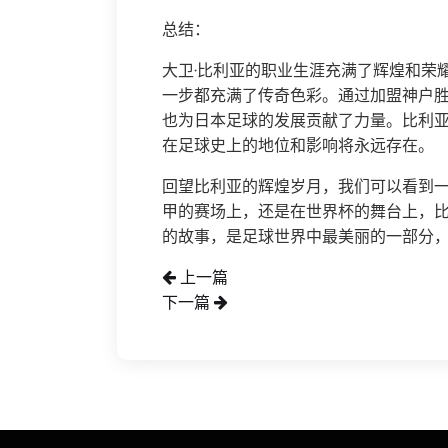
总结：
大卫·比利亚的职业生涯充满了辉煌和荣
一步都充满了传奇色彩。通过加盟神户
也为日本足球的发展贡献了力量。比利
在足球史上的地位和影响将永远存在。
回望比利亚的辉煌岁月，我们可以看到
甲的赛场上，还是在世界杯的舞台上，
的故事，是足球世界中最美丽的一部分
上一篇
下一篇