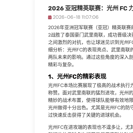
2026 亚冠精英联赛：光州 FC
2026-06-18 11:07:06
2026年亚洲冠军联赛（亚冠）精英联赛
2战胜了泰国豪门武里南联，成功晋级决
之间激烈的对抗，也让球迷见识到光州F
细分析：光州FC的表现亮点、武里南联
两队未来的影响。通过这些角度的深入
精彩与复杂。
1、光州FC的精彩表现
光州FC本场比赛展现了极高的战术执行
称赞。面对武里南联的猛烈进攻，光州的
精妙的战术布置，使得球队能够有效地
光州做得十分出色。尤其是光州FC的防
过快速反击获得了关键的进球机会。
光州FC在进攻端的表现也不遑多让，尤