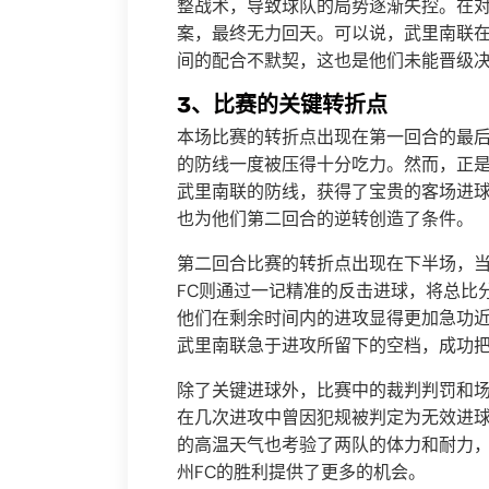
整战术，导致球队的局势逐渐失控。在
案，最终无力回天。可以说，武里南联
间的配合不默契，这也是他们未能晋级
3、比赛的关键转折点
本场比赛的转折点出现在第一回合的最后
的防线一度被压得十分吃力。然而，正是
武里南联的防线，获得了宝贵的客场进球
也为他们第二回合的逆转创造了条件。
第二回合比赛的转折点出现在下半场，
FC则通过一记精准的反击进球，将总比
他们在剩余时间内的进攻显得更加急功近
武里南联急于进攻所留下的空档，成功
除了关键进球外，比赛中的裁判判罚和
在几次进攻中曾因犯规被判定为无效进
的高温天气也考验了两队的体力和耐力
州FC的胜利提供了更多的机会。