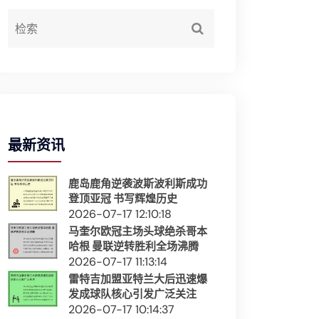
最新资讯
鹿岛鹿角逆袭波斯波利斯成功
登顶亚冠 书写辉煌历史
2026-07-17 12:10:18
马奎尔欧冠主场头球绝杀哥本
哈根 曼联逆转胜利全场沸腾
2026-07-17 11:13:14
雷特吉加盟亚特兰大后迅速爆
发成球队核心引发广泛关注
2026-07-17 10:14:37