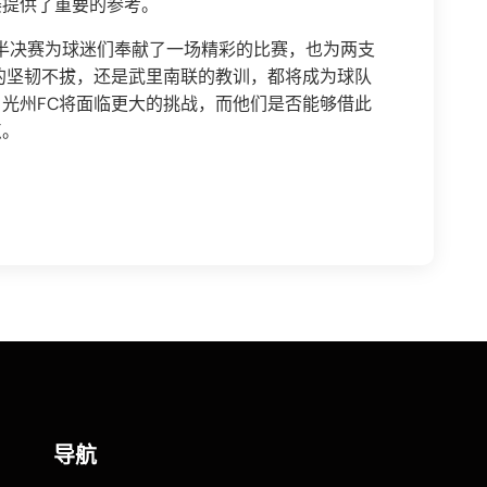
赛提供了重要的参考。
场半决赛为球迷们奉献了一场精彩的比赛，也为两支
的坚韧不拔，还是武里南联的教训，都将成为球队
光州FC将面临更大的挑战，而他们是否能够借此
点。
导航