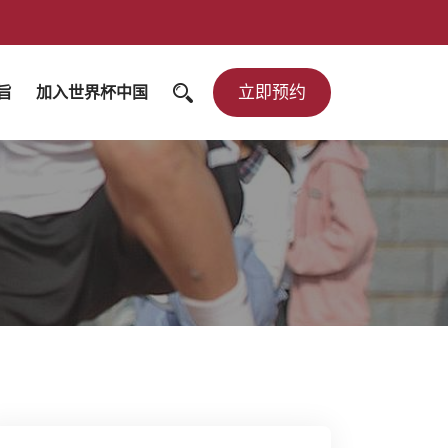
立即预约
旨
加入世界杯中国