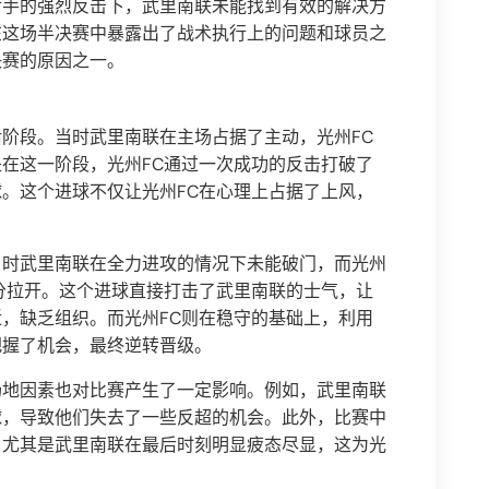
对手的强烈反击下，武里南联未能找到有效的解决方
在这场半决赛中暴露出了战术执行上的问题和球员之
决赛的原因之一。
阶段。当时武里南联在主场占据了主动，光州FC
在这一阶段，光州FC通过一次成功的反击打破了
。这个进球不仅让光州FC在心理上占据了上风，
当时武里南联在全力进攻的情况下未能破门，而光州
分拉开。这个进球直接打击了武里南联的士气，让
，缺乏组织。而光州FC则在稳守的基础上，利用
把握了机会，最终逆转晋级。
场地因素也对比赛产生了一定影响。例如，武里南联
球，导致他们失去了一些反超的机会。此外，比赛中
，尤其是武里南联在最后时刻明显疲态尽显，这为光