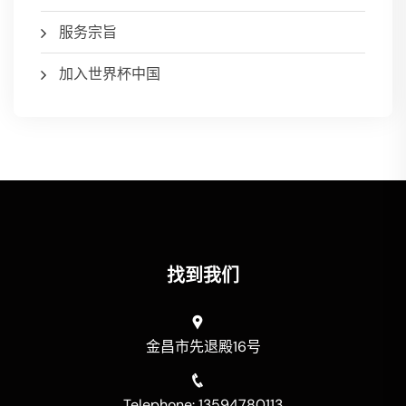
服务宗旨
加入世界杯中国
找到我们
金昌市先退殿16号
Telephone: 13594780113