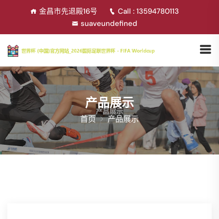
金昌市先退殿16号
Call : 13594780113
suaveundefined
产品展示
首页
产品展示