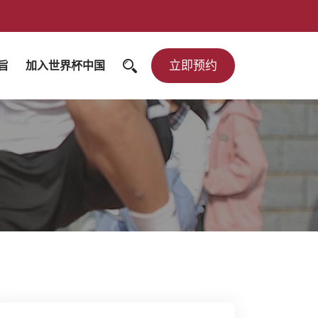
立即预约
旨
加入世界杯中国