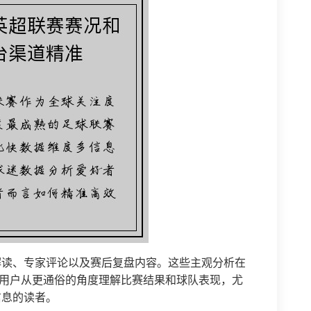
解读、专家评论以及赛后复盘内容。这些主观分析在
助用户从更通俗的角度理解比赛结果和球队表现，尤
信息的读者。