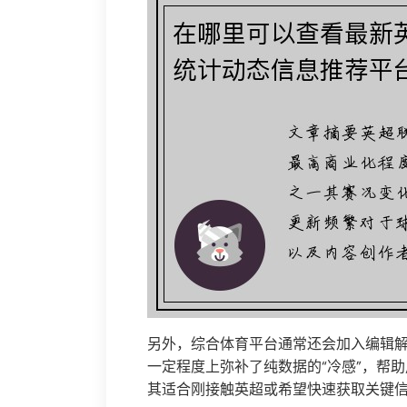
另外，综合体育平台通常还会加入编辑
一定程度上弥补了纯数据的“冷感”，帮
其适合刚接触英超或希望快速获取关键