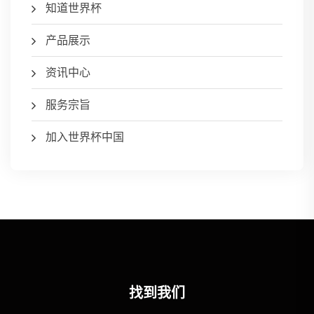
知道世界杯
产品展示
资讯中心
服务宗旨
加入世界杯中国
找到我们